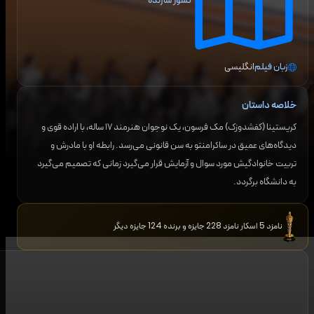
کشور سازنده
زبان فیلم
انگلیسی
خلاصه داستان
کریستینا (کفشدوزک) مک فرسون، یک نوجوان هنرمند ۱۷ ساله، با اراده قوی و
دیدگاه‌های عمیق در ساکرامنتو به سن قانونی می‌رسد. رابطه او با مادرش و
تربیت خانوادگیش مورد سوال و آزمایش قرار می‌گیرد زمانی که تصمیم می‌گیرد
به دانشگاه برگردد.
نامزد 5 اسکار نامزد 228 جایزه و برنده 124 جایزه دیگر