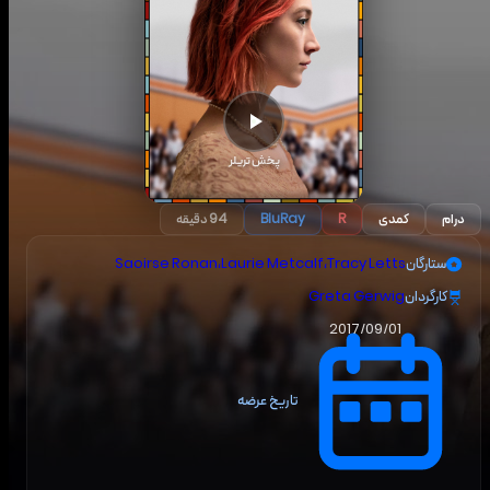
پخش تریلر
درام
کمدی
R
BluRay
94 دقیقه
ستارگان
Tracy Letts
،
Laurie Metcalf
،
Saoirse Ronan
کارگردان
Greta Gerwig
2017/09/01
تاریخ عرضه