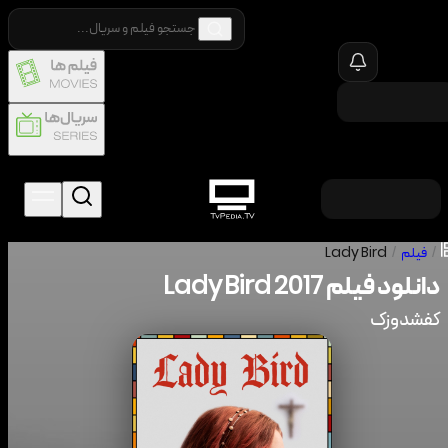
/
فیلم
/
Lady Bird
دانلود فیلم
2017
Lady Bird
کفشدوزک