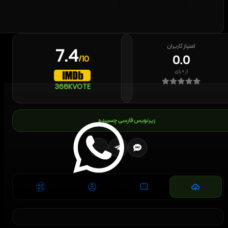
امتیاز کاربران
7.4
0.0
/10
از
۰
رای
366K
VOTE
زیرنویس فارسی چسبیده