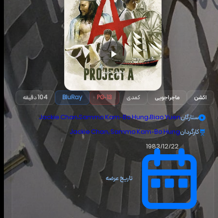
پخش تریلر
اکشن
ماجراجویی
کمدی
PG-13
BluRay
104 دقیقه
ستارگان
Biao Yuen
،
Sammo Kam-Bo Hung
،
Jackie Chan
کارگردان
Jackie Chan, Sammo Kam-Bo Hung
1983/12/22
تاریخ عرضه