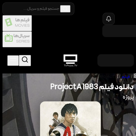
/
فیلم
/
Project A
دانلود فیلم
1983
Project A
پروژه