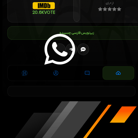
از
۰
رای
20.6K
VOTE
زیرنویس فارسی چسبیده