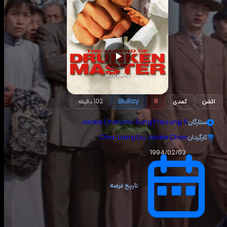
پخش تریلر
اکشن
کمدی
R
BluRay
102 دقیقه
ستارگان
Lung Ti
،
Ho-Sung Pak
،
Jackie Chan
کارگردان
Chia-Liang Liu, Jackie Chan
1994/02/03
تاریخ عرضه