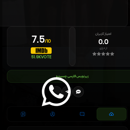
امتیاز کاربران
7.5
0.0
/10
از
۰
رای
51.9K
VOTE
زیرنویس فارسی چسبیده