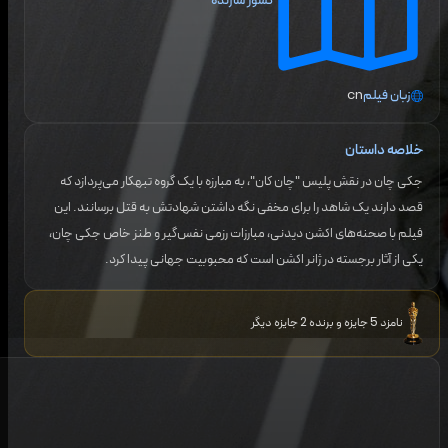
کشور سازنده
زبان فیلم
cn
خلاصه داستان
جکی چان در نقش پلیس "چان کان"، به مبارزه با یک گروه تبهکار می‌پردازد که
قصد دارند یک شاهد را برای مخفی نگه داشتن شهادتش به قتل برسانند. این
فیلم با صحنه‌های اکشن دیدنی، مبارزات رزمی نفس‌گیر و طنز خاص جکی چان،
یکی از آثار برجسته در ژانر اکشن است که محبوبیت جهانی پیدا کرد.
نامزد 5 جایزه و برنده 2 جایزه دیگر