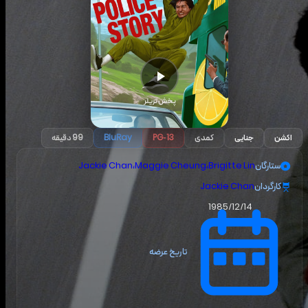
پخش تریلر
اکشن
جنایی
کمدی
PG-13
BluRay
99 دقیقه
ستارگان
Brigitte Lin
،
Maggie Cheung
،
Jackie Chan
کارگردان
Jackie Chan
1985/12/14
تاریخ عرضه