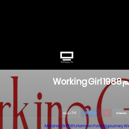
م
1988
Working Girl
عاشقانه
R
BluRay
114 دقیقه
Melanie Griffith
،
Harrison Ford
،
Sigourney W