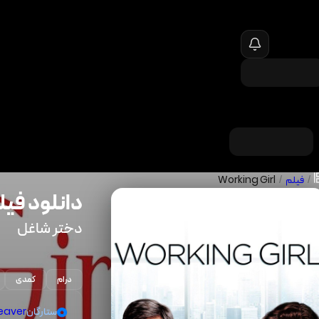
/
فیلم
/
Working Girl
دانلود فیل
دختر شاغل
درام
کمدی
ستارگان
eaver