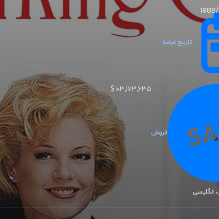
1988/
تاریخ عرضه
۱۰۳٬۱۷۳٬۶۳۵ $
فروش
، انگلیسی