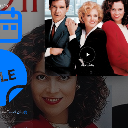
12/20
پخش تریلر
زبان فیلم
آلمانی