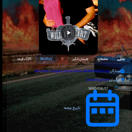
پخش تریلر
جنایی
عاشقانه
هیجان انگیز
R
BluRay
125 دقیقه
ستارگان
Willem Dafoe
،
Laura Dern
،
Nicolas Cage
کارگردان
David Lynch
1990/08/17
تاریخ عرضه