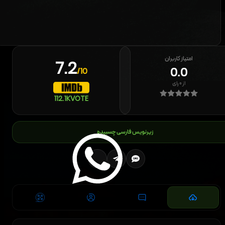
امتیاز کاربران
7.2
0.0
/10
از
۰
رای
112.1K
VOTE
زیرنویس فارسی چسبیده