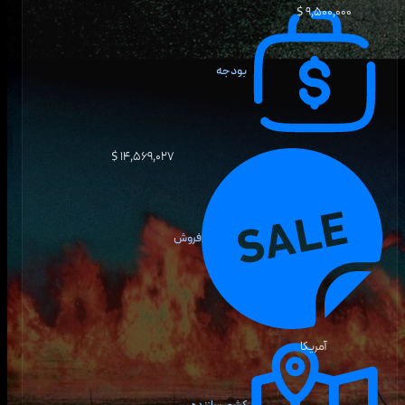
۹٬۵۰۰٬۰۰۰ $
بودجه
۱۴٬۵۶۹٬۰۲۷ $
فروش
آمریکا