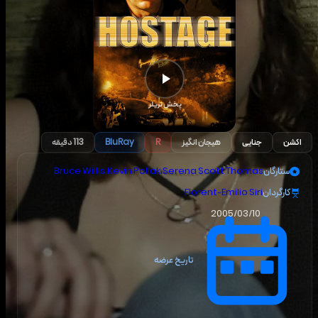
پخش تریلر
اکشن
جنایی
هیجان انگیز
R
BluRay
113 دقیقه
ستارگان
Serena Scott Thomas
،
Kevin Pollak
،
Bruce Willis
کارگردان
Florent-Emilio Siri
2005/03/10
تاریخ عرضه