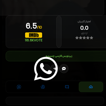
امتیاز کاربران
6.5
0.0
/10
از
۰
رای
116.6K
VOTE
زیرنویس فارسی چسبیده