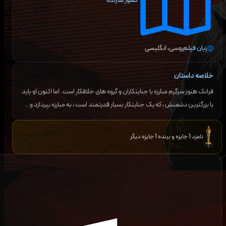
کشور سازنده
زبان فیلم
روسی، انگلیسی
خلاصه داستان
فرانک هنوز سرگرم مبارزه با جنایتکاران و گروه های خلافکار است. اما اکنون او باید
با بزرگترین دشمنش ، که یک جنایتکار بسیار قدرتمند است ، به مبارزه بپردازد و…
نامزد 1 جایزه و برنده 1 جایزه دیگر