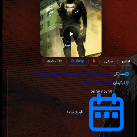
پخش تریلر
اکشن
جنایی
R
BluRay
102 دقیقه
ستارگان
Julie Benz
،
Dominic West
،
Ray Stevenson
کارگردان
Lexi Alexander
2008/12/05
تاریخ عرضه