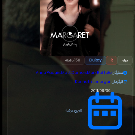
پخش تریلر
درام
R
BluRay
150 دقیقه
ستارگان
Mark Ruffalo
،
Matt Damon
،
Anna Paquin
کارگردان
Kenneth Lonergan
2011/09/30
تاریخ عرضه