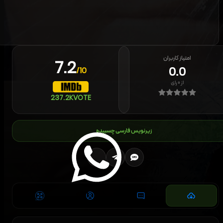
امتیاز کاربران
7.2
0.0
/10
از
۰
رای
237.2K
VOTE
زیرنویس فارسی چسبیده