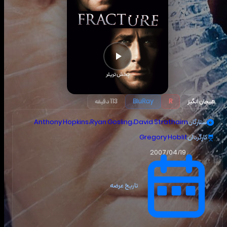
پخش تریلر
هیجان انگیز
R
BluRay
113 دقیقه
ستارگان
David Strathairn
،
Ryan Gosling
،
Anthony Hopkins
کارگردان
Gregory Hoblit
2007/04/19
تاریخ عرضه