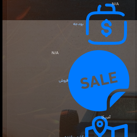
N/A
بودجه
N/A
فروش
آمریکا