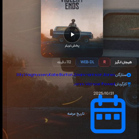
پخش تریلر
هیجان انگیز
R
WEB-DL
112 دقیقه
ستارگان
Sean Harrison Jones
،
Kate Burton
،
Billy Magnussen
کارگردان
John-Michael Powell
2025/10/31
تاریخ عرضه