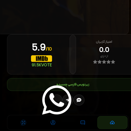
امتیاز کاربران
5.9
0.0
/10
از
۰
رای
91.5K
VOTE
زیرنویس فارسی چسبیده