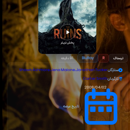
پخش تریلر
ترسناک
R
BluRay
91 دقیقه
ستارگان
Jonathan Tucker
،
Jena Malone
،
Shawn Ashmore
کارگردان
Carter Smith
2008/04/02
تاریخ عرضه