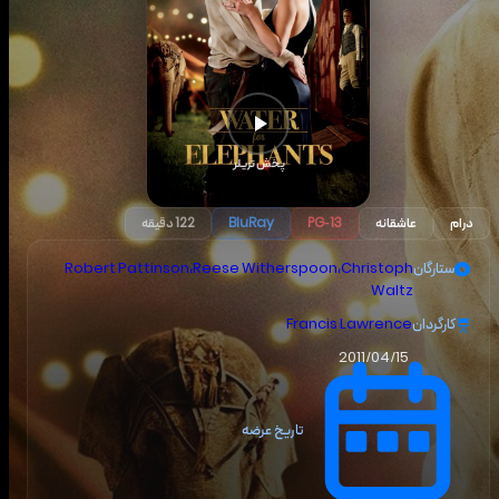
پخش تریلر
درام
عاشقانه
PG-13
BluRay
122 دقیقه
ستارگان
Christoph
،
Reese Witherspoon
،
Robert Pattinson
Waltz
کارگردان
Francis Lawrence
2011/04/15
تاریخ عرضه