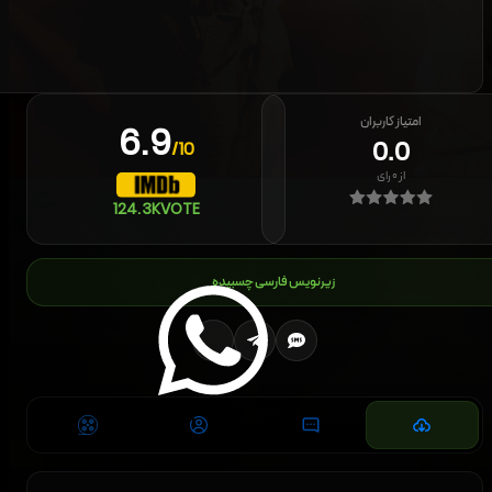
امتیاز کاربران
6.9
0.0
/10
از
۰
رای
124.3K
VOTE
زیرنویس فارسی چسبیده