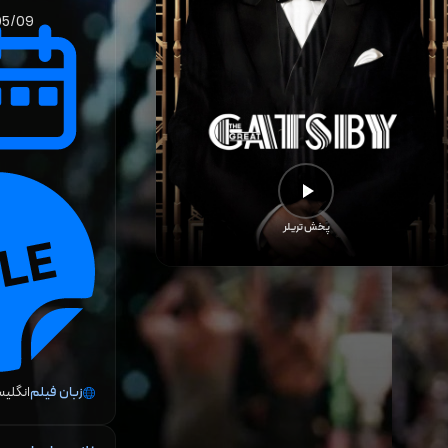
05/09
پخش تریلر
زبان فیلم
انگلی