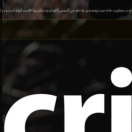
 و در مجاورت خانه مرد ثروتمندی به نام جی گتسبی (لئوناردو دیکاپریو) اقامت کرده است و د