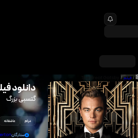
/
فیلم
/
The Great Gatsby
دانلود فیل
گتسبی بزرگ
درام
عاشقانه
ستارگان
gerton