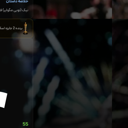
خلاصه داستان
نیک (توبی مگوایر) ف
برنده 2 جایزه اسکار نامزد 86 جایزه و برنده 51 جایزه دیگر
55