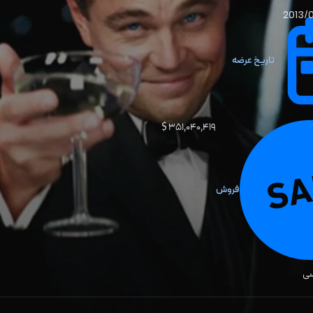
2013/
تاریخ عرضه
۳۵۱٬۰۴۰٬۴۱۹ $
فروش
سی