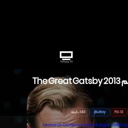
م
2013
The Great Gatsby
PG-13
BluRay
143 دقیقه
Leonardo DiCaprio
،
Carey Mulligan
،
Joel Ed