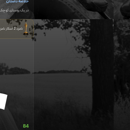
خلاصه داستان
در یک روستای کوچک د
نامزد 2 اسکار نامزد 48 جایزه و برنده 62 جایزه دیگر
84