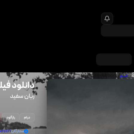
/
فیلم
/
The White Ribbon
دانلود فیل
ربان سفید
درام
رازآلود
ستارگان
nesch