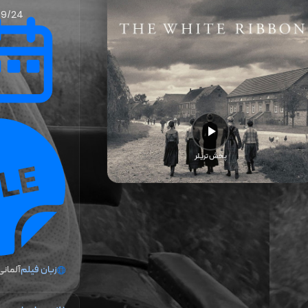
09/24
پخش تریلر
زبان فیلم
آلمانی