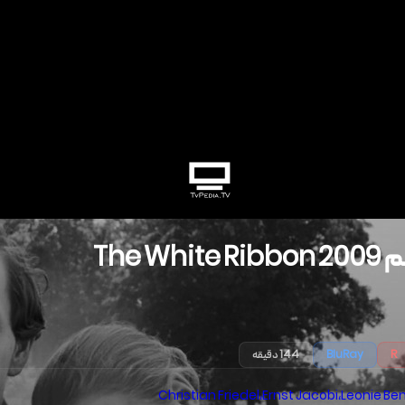
م
2009
The White Ribbon
R
BluRay
144 دقیقه
Christian Friedel
،
Ernst Jacobi
،
Leonie Be