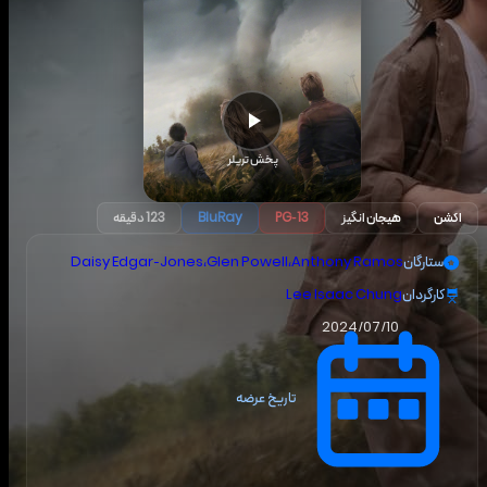
پخش تریلر
اکشن
هیجان انگیز
PG-13
BluRay
123 دقیقه
ستارگان
Anthony Ramos
،
Glen Powell
،
Daisy Edgar-Jones
کارگردان
Lee Isaac Chung
2024/07/10
تاریخ عرضه