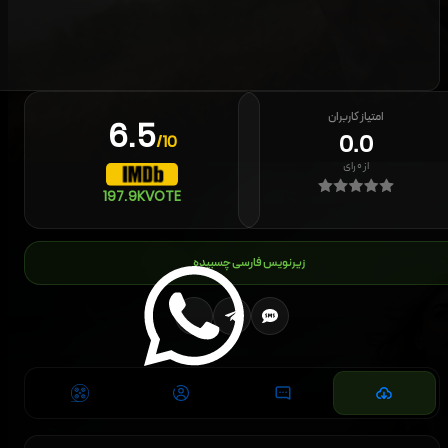
امتیاز کاربران
6.5
0.0
/10
از
۰
رای
197.9K
VOTE
زیرنویس فارسی چسبیده