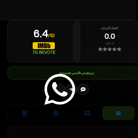
امتیاز کاربران
6.4
0.0
/10
از
۰
رای
70.6K
VOTE
زیرنویس فارسی چسبیده