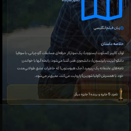
کشور سازنده
زبان فیلم
انگلیسی
خلاصه داستان
لوک کالینز (اسکوت ایستوود)، یک سوارکار حرفه‌ای مسابقات گاوچرانی، با سوفیا
دانکو (بریت رابرتسون)، دانشجوی هنر، آشنا می‌شود. رابطه آنها با خواندن
نامه‌های عاشقانه یک پیرمرد (جک هیوستون) که خاطرات عشق طولانی‌مدت
خود با همسرش (اولیا شورین) را روایت می‌کند، عمیق‌تر می‌شود.
نامزد 5 جایزه و برنده 1 جایزه دیگر