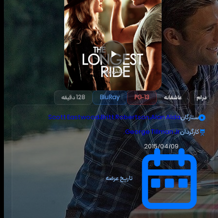
پخش تریلر
درام
عاشقانه
PG-13
BluRay
128 دقیقه
ستارگان
Alan Alda
،
Britt Robertson
،
Scott Eastwood
کارگردان
George Tillman Jr.
2015/04/09
تاریخ عرضه