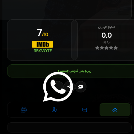
امتیاز کاربران
7
0.0
/10
از
۰
رای
95K
VOTE
زیرنویس فارسی چسبیده