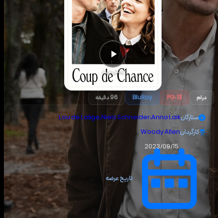
پخش تریلر
درام
PG-13
BluRay
96 دقیقه
ستارگان
Anna Laik
،
Niels Schneider
،
Lou de Laâge
کارگردان
Woody Allen
2023/09/15
تاریخ عرضه