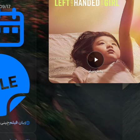
09/17
پخش تریلر
زبان فیلم
چینی