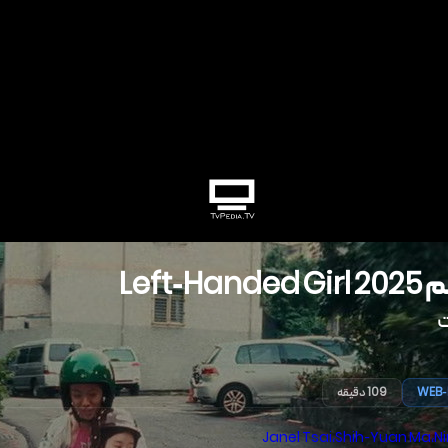
م
2025
Left-Handed Girl
WEB-
109 دقیقه
Janel Tsai
،
Shih-Yuan Ma
،
N