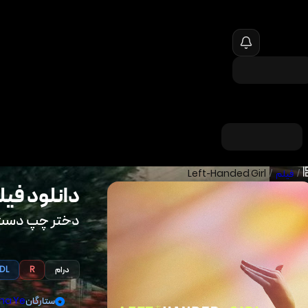
/
فیلم
/
Left-Handed Girl
دانلود فیل
دختر چپ دست
درام
DL
R
ستارگان
ina Ye