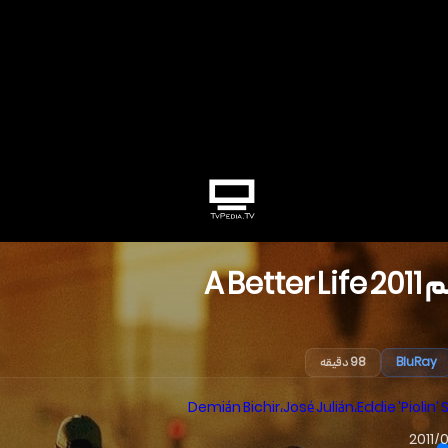
م
2011
A Better Life
BluRay
98 دقیقه
Demián Bichir
،
José Julián
،
Eddie 'Piolin'
2011/