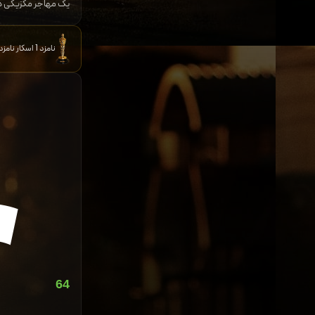
یک مهاجر مکزیکی در ل
نامزد 1 اسکار نامزد 10 جایزه و برنده 5 جایزه دیگر
64