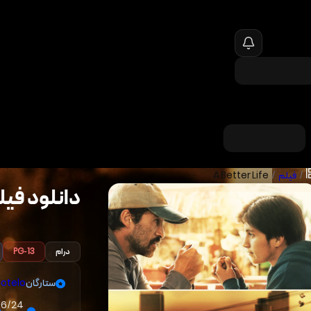
/
فیلم
/
A Better Life
دانلود فیل
درام
PG-13
ستارگان
 Sotelo
06/24