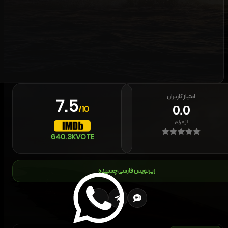
امتیاز کاربران
7.5
0.0
/10
از
۰
رای
640.3K
VOTE
زیرنویس فارسی چسبیده