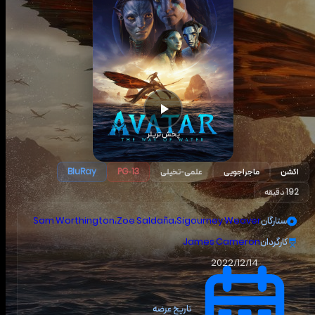
پخش تریلر
اکشن
ماجراجویی
علمی-تخیلی
BluRay
PG-13
192 دقیقه
ستارگان
Sigourney Weaver
،
Zoe Saldaña
،
Sam Worthington
کارگردان
James Cameron
2022/12/14
تاریخ عرضه