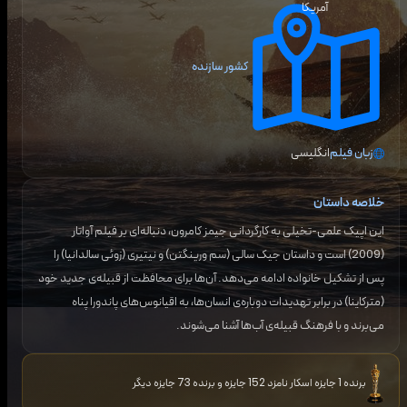
آمریکا
کشور سازنده
زبان فیلم
انگلیسی
خلاصه داستان
این اپیک علمی-تخیلی به کارگردانی جیمز کامرون، دنباله‌ای بر فیلم آواتار
(2009) است و داستان جیک سالی (سم ورینگتن) و نیتیری (زوئی سالدانیا) را
پس از تشکیل خانواده ادامه می‌دهد. آن‌ها برای محافظت از قبیله‌ی جدید خود
(مترکاینا) در برابر تهدیدات دوباره‌ی انسان‌ها، به اقیانوس‌های پاندورا پناه
می‌برند و با فرهنگ قبیله‌ی آب‌ها آشنا می‌شوند.
برنده 1 جایزه اسکار نامزد 152 جایزه و برنده 73 جایزه دیگر