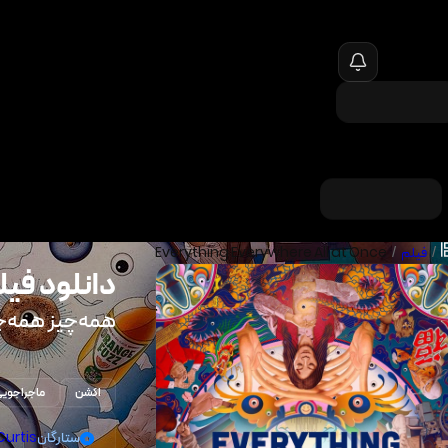
/
فیلم
/
Everything Everywhere All at Once
دانلود فیل
همه‌چیز همه‌جا
اکشن
ماجراجوی
ستارگان
Curtis