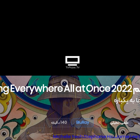
م
2022
ng Everywhere All at Once
 به یکباره
ی
علمی-تخیلی
R
BluRay
140 دقیقه
Michelle Yeoh
،
Stephanie Hsu
،
Jamie Lee 