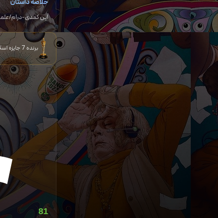
خلاصه داستان
این کمدی-درام/علمی-
برنده 7 جایزه اسکار نامزد 379 جایزه و برنده 397 جایزه دیگر
81