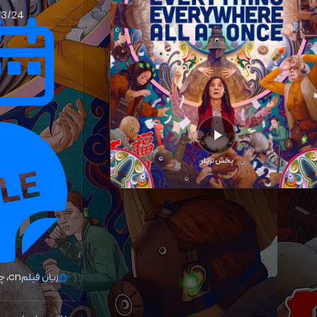
03/24
پخش تریلر
زبان فیلم
cn، چینی، انگلیسی