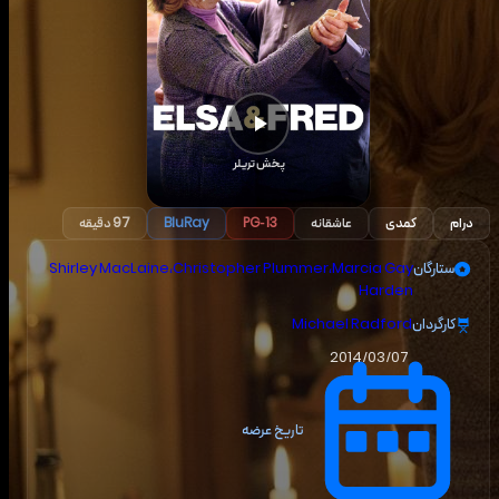
پخش تریلر
درام
کمدی
عاشقانه
PG-13
BluRay
97 دقیقه
ستارگان
Marcia Gay
،
Christopher Plummer
،
Shirley MacLaine
Harden
کارگردان
Michael Radford
2014/03/07
تاریخ عرضه