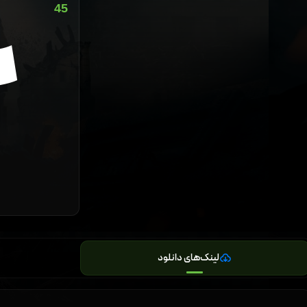
45
لینک‌های دانلود