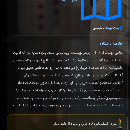
کشور سازنده
زبان فیلم
انگلیسی
خلاصه داستان
رمانی اروتیک از ای. ال. جیمز نویسندهٔ بریتانیایی است. پنجاه سایهٔ گری که اولین
جلد از این سه‌گانه است در ۲۰ ژوئن ۲۰۱۲ منتشر شد. وقایع این رمان که در سیاتل،
واشینگتن ایالات متحدهٔ آمریکا رخ می‌دهد به بیان روابط عاطفی عمیق میان
آناستازیا استیل، دختری باکره و فارغ‌التحصیل رشتهٔ ادبیات و کریستین گری،
کارآفرین بانفوذ و ثروتمند می‌پردازد. این رمان به دلیل تصویر کردن صحنه‌های
بی‌پردهٔ سکس و مجموعه‌ای از گرایش‌های رفتاری بی‌دی‌اس‌ام نظیر مهاربندی/
نظم، سروری/بردگی و سادیستی/مازوخیستی به موفقیتی عظیم رسیده‌است.
پنجاه طیف تیره و پنجاه طیف باز عنوان دومین و سومین جلد از این ۳ گانه است.
نامزد 1 اسکار نامزد 30 جایزه و برنده 9 جایزه دیگر