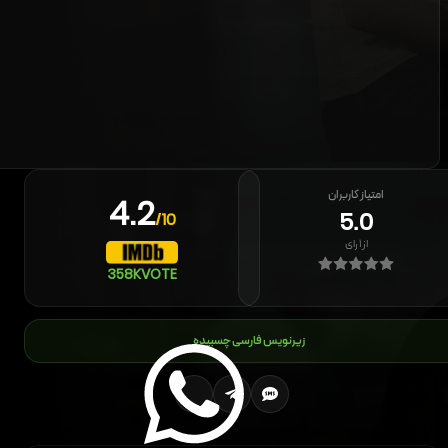
امتیاز کاربران
4.2
5.0
/10
از
۱
رای
358K
VOTE
زیرنویس فارسی چسبیده