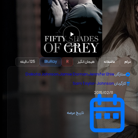
پخش تریلر
درام
عاشقانه
هیجان انگیز
R
BluRay
125 دقیقه
ستارگان
Jennifer Ehle
،
Jamie Dornan
،
Dakota Johnson
کارگردان
Sam Taylor-Johnson
2015/02/11
تاریخ عرضه