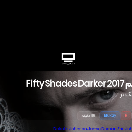
م
2017
Fifty Shades Darker
ک ‌تر
R
BluRay
118 دقیقه
Dakota Johnson
،
Jamie Dornan
،
Eric J