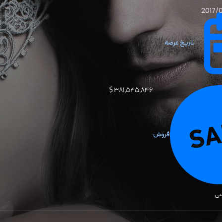
2017/
تاریخ عرضه
۳۸۱٬۵۴۵٬۸۴۶ $
فروش
سی