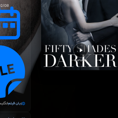
02/08
پخش تریلر
زبان فیلم
انگلی