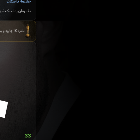
خلاصه داستان
یک رمان رمانتیک شهوانی محصول سال ۲۰۱۲ به قلم نویسندهٔ بریتانیایی، ای. ال. جیمز است. این بخش دوم سه‌گانه پنجاه سایه گری است که به عمق رابطه بین یک فارغ‌التحصیل، آناستازیا استیل، و یک تاجر جوان جذاب، کریستین گ
نامزد 13 جایزه و برنده 3 جایزه دیگر
33