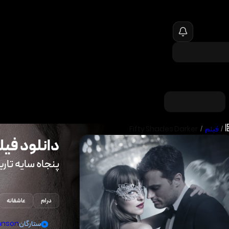
/
فیلم
/
Fifty Shades Darker
دانلود فیل
پنجاه سایه تاری
درام
عاشقانه
ستارگان
ohnson