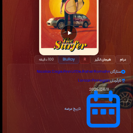
پخش تریلر
درام
هیجان انگیز
R
BluRay
100 دقیقه
ستارگان
Rahel Romahn
،
Finn Little
،
Nicolas Cage
کارگردان
Lorcan Finnegan
2025/04/11
تاریخ عرضه