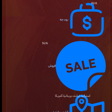
N/A
بودجه
N/A
فروش
استرالیا، ایرلند، بریتانیا، آمریکا