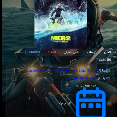
اکشن
ترسناک
علمی-تخیلی
BluRay
PG-13
116 دقیقه
ستارگان
Shuya Sophia Cai
،
Jing Wu
،
Jason Statham
کارگردان
Ben Wheatley
2023/08/02
تاریخ عرضه