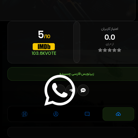
امتیاز کاربران
5
0.0
/10
از
۰
رای
103.6K
VOTE
زیرنویس فارسی چسبیده