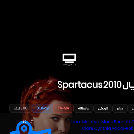
یال
2010
Spartacus
ی
درام
تاریخی
عاشقانه
TV-MA
BluRay
60
دقیقه
D
،
Manu Bennett
،
Liam McIntyre
آمریکا
Clare
،
Cynthia Addai-Rob