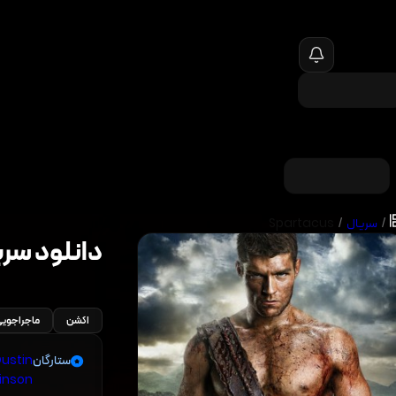
/
سریال
/
Spartacus
دانلود سر
اکشن
ماجراجوی
ستارگان
ustin
inson