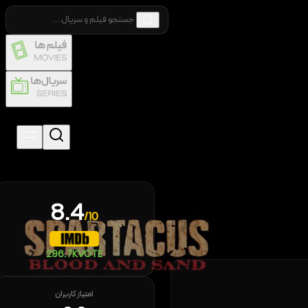
8.4
/10
296.7K
VOTE
امتیاز کاربران