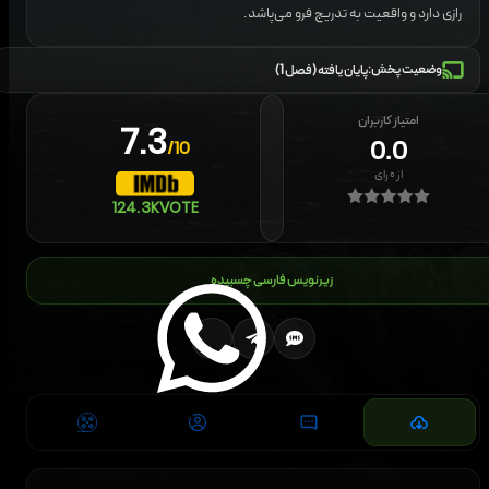
رازی دارد و واقعیت به تدریج فرو می‌پاشد.
وضعیت پخش:
پایان یافته (فصل 1)
امتیاز کاربران
7.3
0.0
/10
از
۰
رای
124.3K
VOTE
زیرنویس فارسی چسبیده