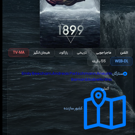
اکشن
ماجراجویی
تاریخی
رازآلود
هیجان انگیز
TV-MA
WEB-DL
55
دقیقه
ستارگان
Aneurin
،
Andreas Pietschmann
،
Emily Beecham
Barnard
،
Isabella Wei
آلمان
کشور سازنده