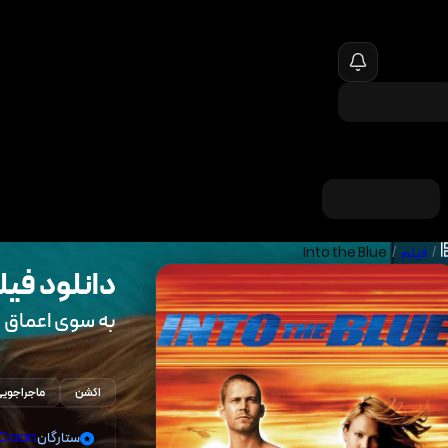
/
فیلم
/
Into the Blue
دانلود فیل
به سوی اعماق
اکشن
ماجراجوی
ستارگان
 Caan