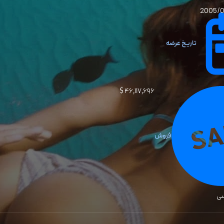
2005/
تاریخ عرضه
۴۶٬۱۱۷٬۶۹۶ $
فروش
سی