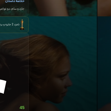
خلاصه داستان
جارد و سام، دو غواص 
نامزد 2 جایزه و برنده 1 جایزه دیگر
45