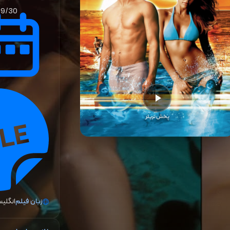
09/30
پخش تریلر
زبان فیلم
انگلی