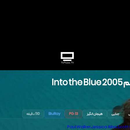
م
2005
Into the Blue
ی
جنایی
هیجان انگیز
PG-13
BluRay
110 دقیقه
Paul Walker
،
Jessica Alba
،
Scott