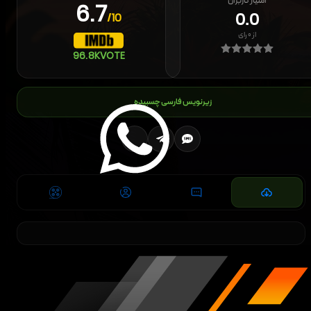
امتیاز کاربران
6.7
0.0
/10
از
۰
رای
96.8K
VOTE
زیرنویس فارسی چسبیده