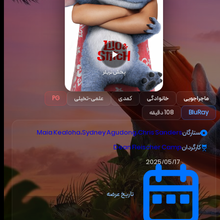
پخش تریلر
ماجراجویی
خانوادگی
کمدی
علمی-تخیلی
PG
BluRay
108 دقیقه
ستارگان
Chris Sanders
،
Sydney Agudong
،
Maia Kealoha
کارگردان
Dean Fleischer Camp
2025/05/17
تاریخ عرضه