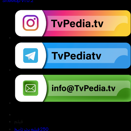
SiteMap V1.0.2
فیلم
250 فیلم برتر تاریخ