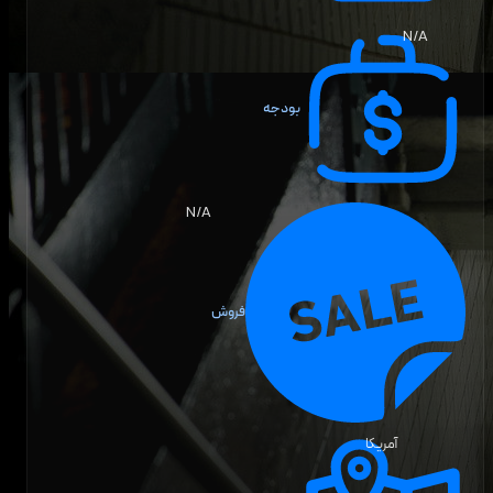
N/A
بودجه
N/A
فروش
آمریکا