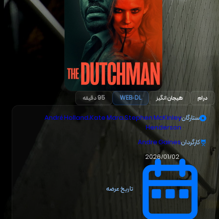
درام
هیجان انگیز
WEB-DL
95 دقیقه
ستارگان
Stephen McKinley
،
Kate Mara
،
André Holland
Henderson
کارگردان
Andre Gaines
2026/01/02
تاریخ عرضه