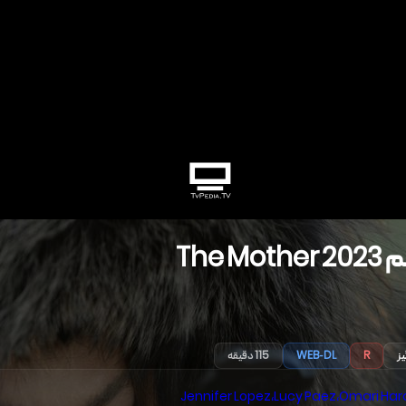
م
2023
The Mother
یز
R
WEB-DL
115 دقیقه
Jennifer Lopez
،
Lucy Paez
،
Omari Har