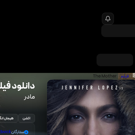
/
فیلم
/
The Mother
دانلود فیل
مادر
اکشن
هیجان انگ
ستارگان
dwick