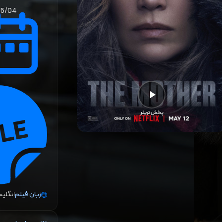
05/04
پخش تریلر
زبان فیلم
انگلیس